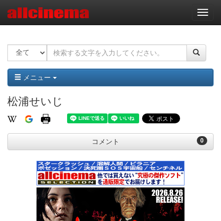
ナ
ビ
ゲ
ー
シ
ョ
ン
メニュー
松浦せいじ
0
コメント