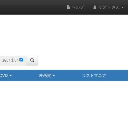
ヘルプ
ゲスト さん
あいまい
y/DVD
映画賞
リストマニア