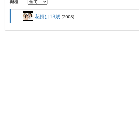
職種
花婿は18歳
2008