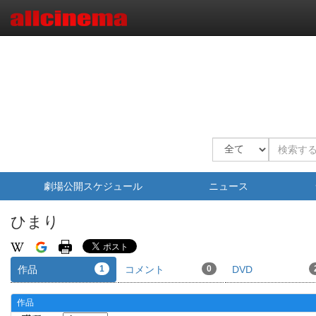
劇場公開スケジュール
ニュース
ひまり
作品
1
コメント
0
DVD
作品