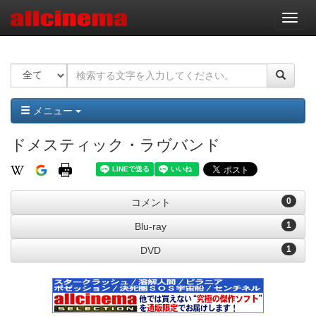
ナ
ビ
ゲ
ー
シ
ョ
ン
メニュー
ドメスティック・ラヴバンド
0
コメント
1
Blu-ray
1
DVD