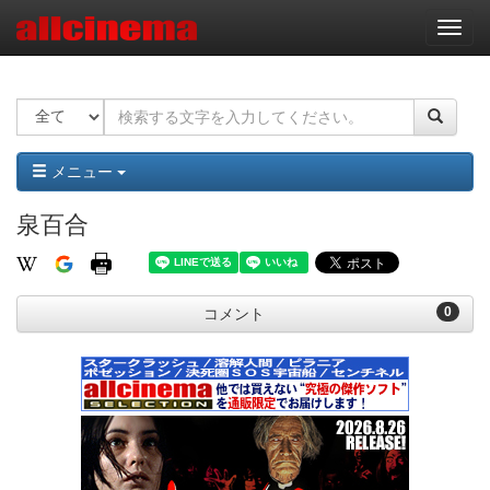
ナ
ビ
ゲ
ー
シ
ョ
ン
メニュー
泉百合
0
コメント