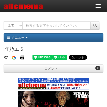
ナ
ビ
ゲ
ー
シ
ョ
ン
メニュー
唯乃エミ
0
コメント