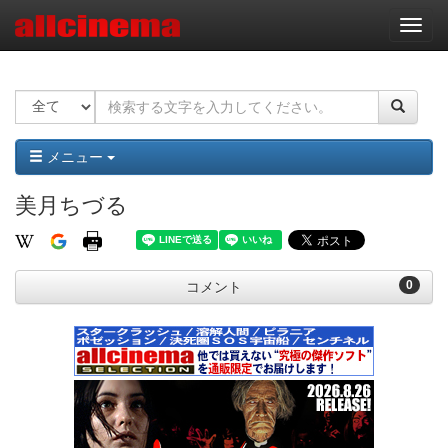
ナ
ビ
ゲ
ー
シ
ョ
ン
メニュー
美月ちづる
0
コメント