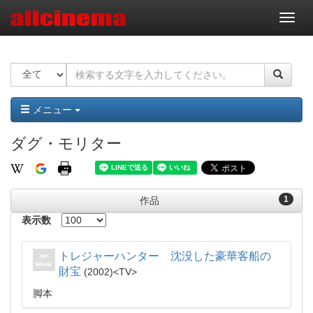
ナ
ビ
ゲ
ー
シ
ョ
ン
メニュー
ダグ・モリター
1
作品
表示数
トレジャーハンター 沈没した豪華客船の
財宝
2002
TV
脚本