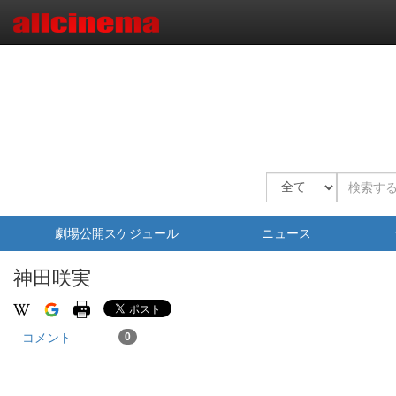
劇場公開スケジュール
ニュース
神田咲実
コメント
0