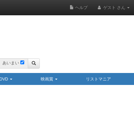
ヘルプ
ゲスト さん
あいまい
y/DVD
映画賞
リストマニア