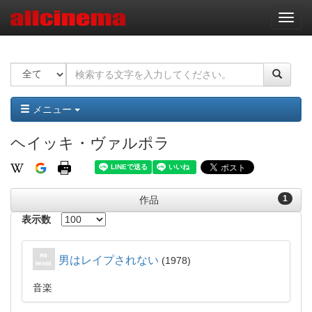
ナ
ビ
ゲ
ー
シ
ョ
ン
メニュー
ヘイッキ・ヴァルポラ
1
作品
表示数
男はレイプされない
1978
音楽