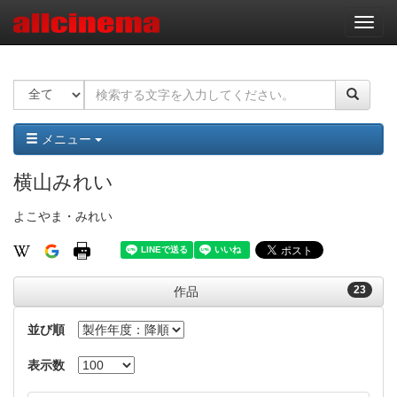
ナ
ビ
ゲ
ー
シ
ョ
ン
メニュー
横山みれい
よこやま・みれい
23
作品
並び順
表示数