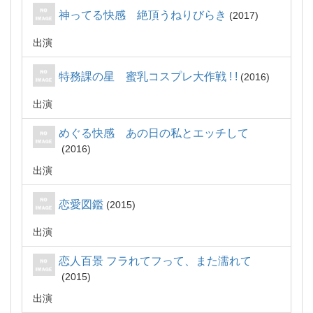
神ってる快感 絶頂うねりびらき
2017
出演
特務課の星 蜜乳コスプレ大作戦 ! !
2016
出演
めぐる快感 あの日の私とエッチして
2016
出演
恋愛図鑑
2015
出演
恋人百景 フラれてフって、また濡れて
2015
出演