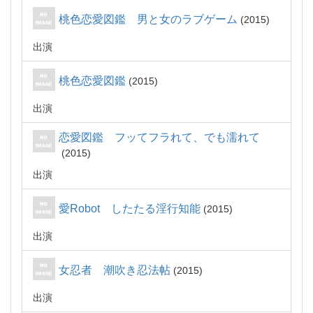
桃色恋愛図鑑 男と女のラブゲーム
2015
出演
桃色恋愛図鑑
2015
出演
恋愛図鑑 フッてフラれて、でも濡れて
2015
出演
愛Robot したたる淫行知能
2015
出演
女忍者 潮吹き忍法帖
2015
出演