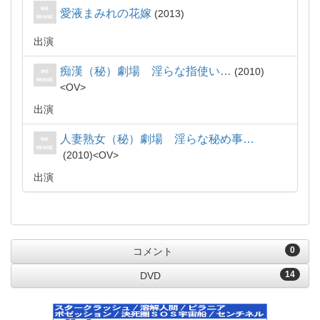
愛液まみれの花嫁
2013
出演
痴漢（秘）劇場 淫らな指使い…
2010
OV
出演
人妻熟女（秘）劇場 淫らな秘め事…
2010
OV
出演
0
コメント
14
DVD