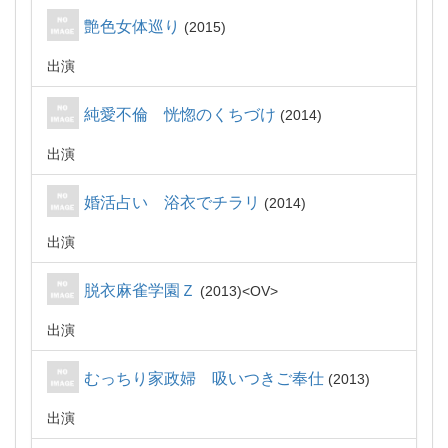
艶色女体巡り
2015
出演
純愛不倫 恍惚のくちづけ
2014
出演
婚活占い 浴衣でチラリ
2014
出演
脱衣麻雀学園Ｚ
2013
OV
出演
むっちり家政婦 吸いつきご奉仕
2013
出演