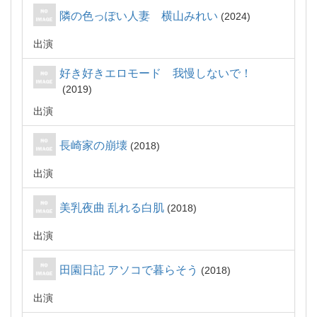
隣の色っぽい人妻 横山みれい
2024
出演
好き好きエロモード 我慢しないで！
2019
出演
長崎家の崩壊
2018
出演
美乳夜曲 乱れる白肌
2018
出演
田園日記 アソコで暮らそう
2018
出演