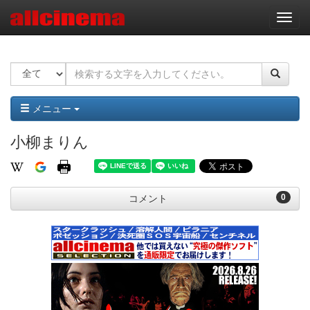
ナ
ビ
ゲ
ー
シ
ョ
ン
メニュー
小柳まりん
0
コメント