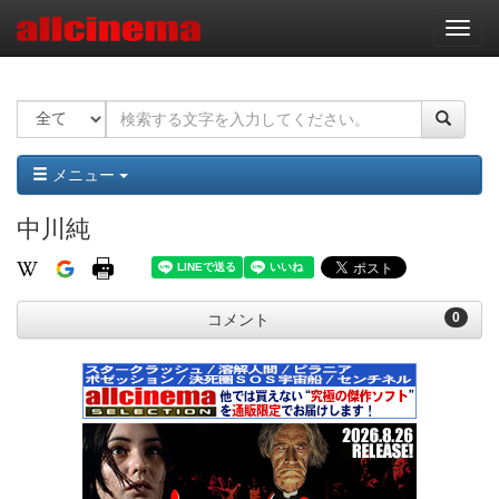
ナ
ビ
ゲ
ー
シ
ョ
ン
メニュー
中川純
0
コメント