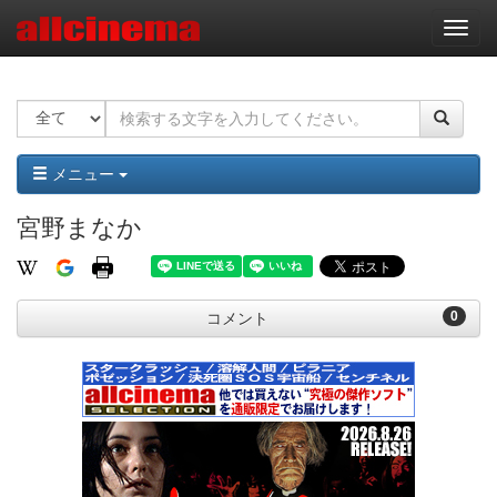
ナ
ビ
ゲ
ー
シ
ョ
ン
メニュー
宮野まなか
0
コメント