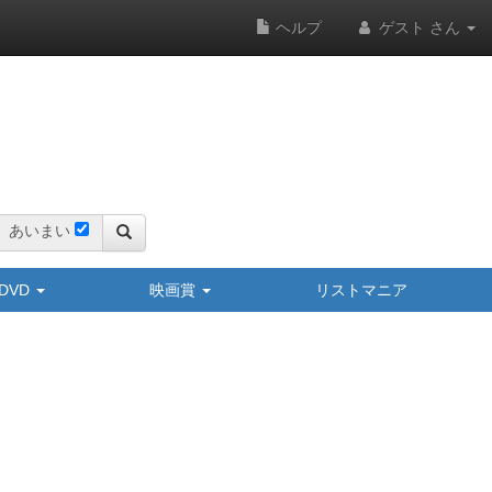
ヘルプ
ゲスト さん
あいまい
y/DVD
映画賞
リストマニア