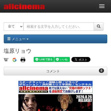
ナ
ビ
ゲ
ー
シ
ョ
ン
メニュー
塩原リョウ
0
コメント