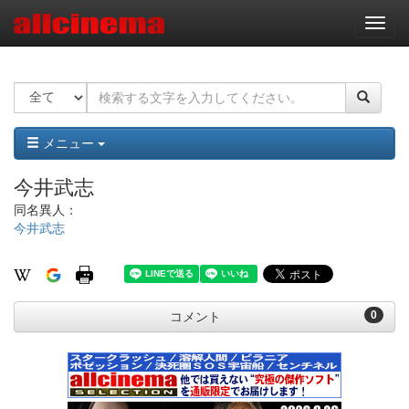
ナ
ビ
ゲ
ー
シ
ョ
ン
メニュー
今井武志
同名異人：
今井武志
0
コメント