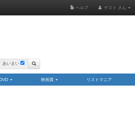
ヘルプ
ゲスト さん
あいまい
y/DVD
映画賞
リストマニア