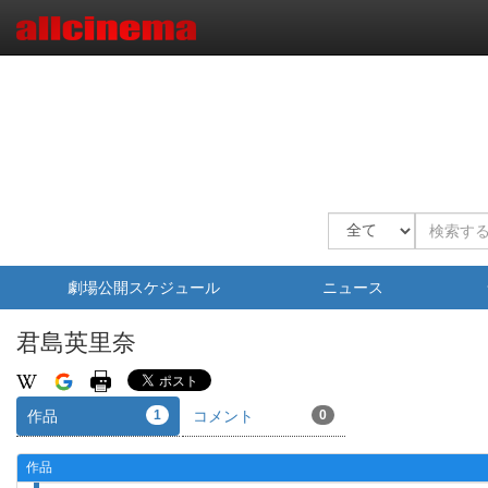
劇場公開スケジュール
ニュース
君島英里奈
作品
1
コメント
0
作品