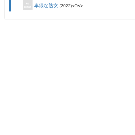
卑猥な熟女
2022
OV