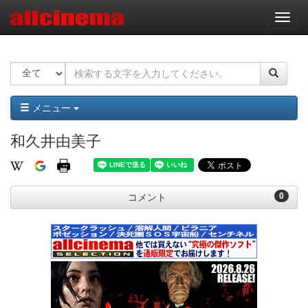
ナ
ビ
ゲ
ー
シ
ョ
ン
メニュー
和久井由美子
0
コメント