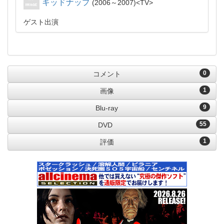
キッドナップ
2006～2007
TV
ゲスト出演
0
コメント
1
画像
9
Blu-ray
55
DVD
1
評価