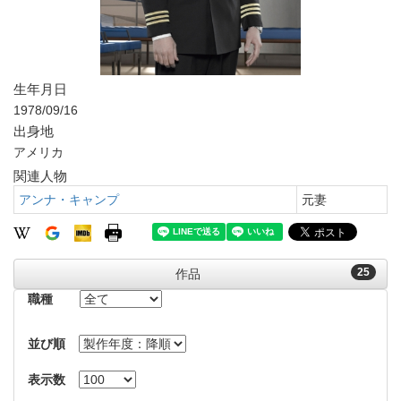
生年月日
1978/09/16
出身地
アメリカ
関連人物
アンナ・キャンプ
元妻
25
作品
職種
並び順
表示数