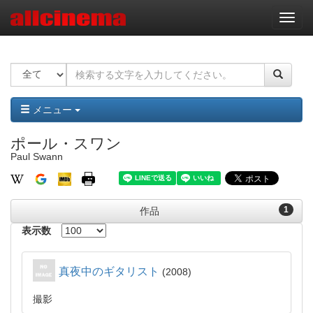
ナ
ビ
ゲ
ー
シ
ョ
ン
メニュー
ポール・スワン
Paul Swann
1
作品
表示数
真夜中のギタリスト
2008
撮影