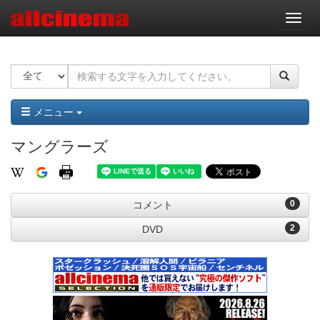
ナ
ビ
ゲ
ー
シ
ョ
ン
メニュー
マングラーズ
0
コメント
2
DVD