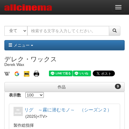
ナ
ビ
ゲ
ー
シ
ョ
ン
メニュー
デレク・ワックス
Derek Wax
9
作品
表示数
リグ ～霧に潜むモノ～ （シーズン２）
2025
TV
製作総指揮