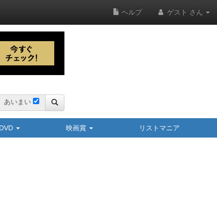
ヘルプ
ゲスト さん
あいまい
y/DVD
映画賞
リストマニア