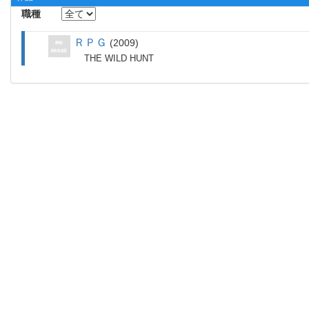
職種
ＲＰＧ
2009
THE WILD HUNT