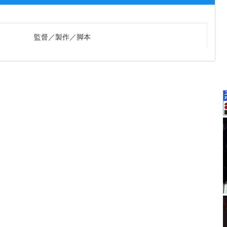
監督
製作
脚本