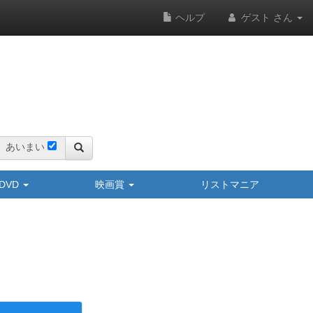
ヘルプ
ゲスト さん
あいまい
y/DVD
映画賞
リストマニア