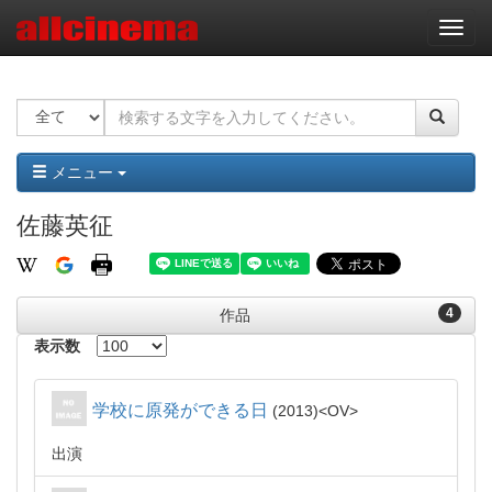
ナ
ビ
ゲ
ー
シ
ョ
ン
メニュー
佐藤英征
4
作品
表示数
学校に原発ができる日
2013
OV
出演