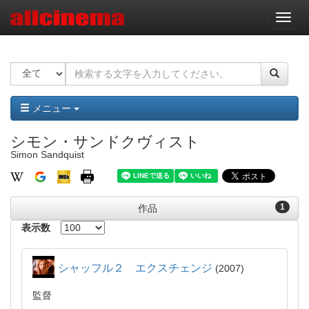
ナ
ビ
ゲ
ー
シ
ョ
ン
メニュー
シモン・サンドクヴィスト
Simon Sandquist
1
作品
表示数
シャッフル２ エクスチェンジ
2007
監督