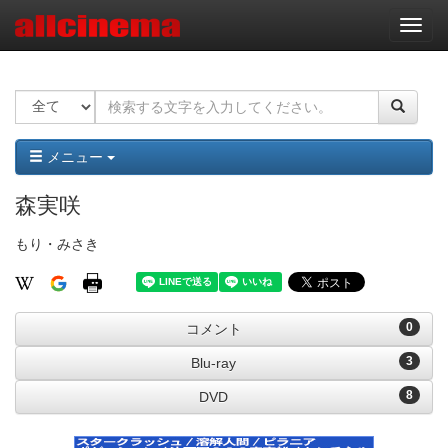
ナ
ビ
ゲ
ー
シ
ョ
ン
メニュー
森実咲
もり・みさき
0
コメント
3
Blu-ray
8
DVD