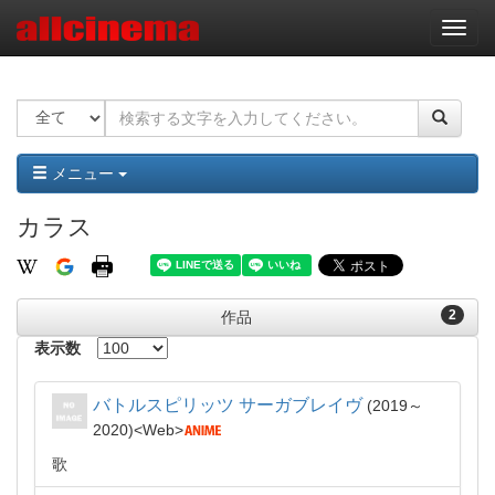
ナ
ビ
ゲ
ー
シ
ョ
ン
メニュー
カラス
2
作品
表示数
バトルスピリッツ サーガブレイヴ
2019～
2020
Web
歌