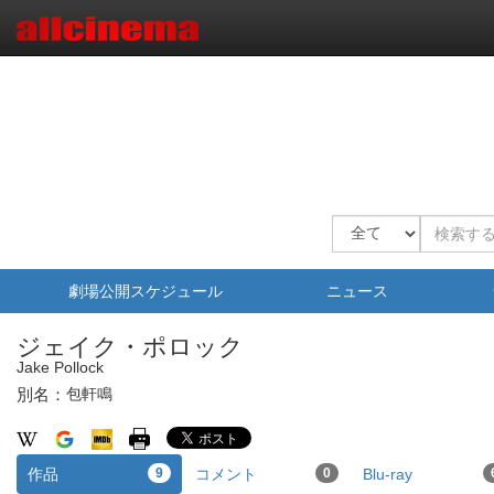
劇場公開スケジュール
ニュース
ジェイク・ポロック
Jake Pollock
別名：
包軒鳴
作品
9
コメント
0
Blu-ray