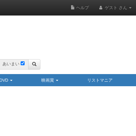
ヘルプ
ゲスト さん
あいまい
y/DVD
映画賞
リストマニア