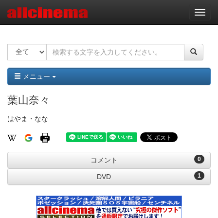
ナ
ビ
ゲ
ー
シ
ョ
ン
メニュー
葉山奈々
はやま・なな
0
コメント
1
DVD