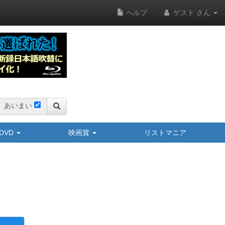
ヘルプ
ゲスト さん
あいまい
y/DVD
映画賞
リストマニア