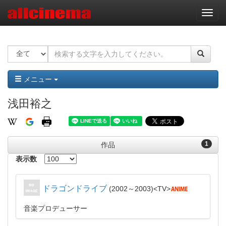
ナ
ビ
ゲ
ー
シ
ョ
ン
メニュー
浅田裕之
1
作品
表示数
ドラゴンドライブ
2002～2003
TV
音楽プロデューサー