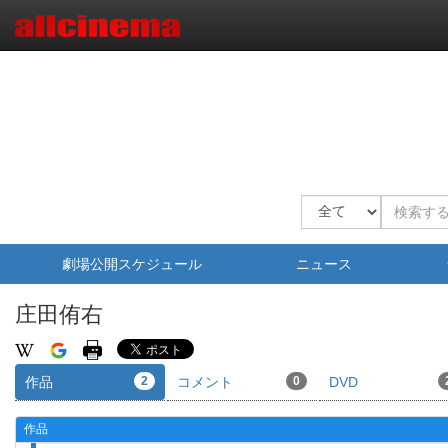
劇場公開スケジュール
ニュース
庄田侑右
作品
2
コメント
0
DVD
作品