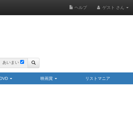
ヘルプ
ゲスト さん
あいまい
y/DVD
映画賞
リストマニア