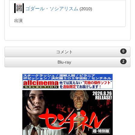
ゴダール・ソシアリスム
2010
出演
0
コメント
2
Blu-ray