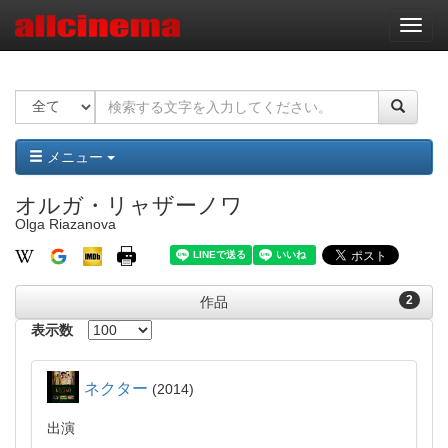
ナ
ビ
ゲ
ー
シ
ョ
ン
メニュー
オルガ・リャザーノワ
Olga Riazanova
2
作品
表示数
ネクター
2014
出演