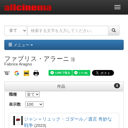
ナ
ビ
ゲ
ー
シ
ョ
ン
メニュー
ファブリス・アラーニョ
Fabrice Aragno
4
作品
職種
表示数
ジャン＝リュック・ゴダール／遺言 奇妙な
戦争
2023