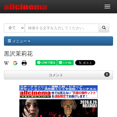
ナ
ビ
ゲ
ー
シ
ョ
ン
メニュー
黒沢茉莉花
0
コメント