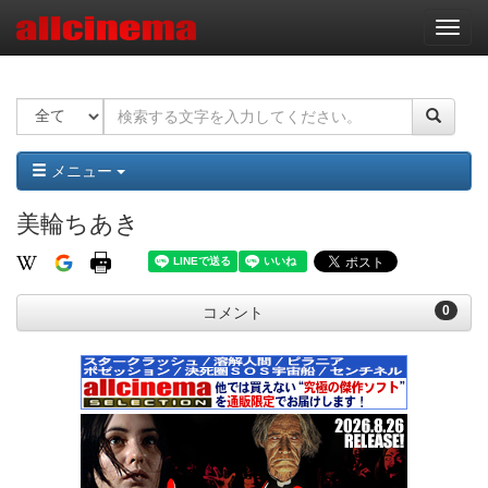
ナ
ビ
ゲ
ー
シ
ョ
ン
メニュー
美輪ちあき
0
コメント