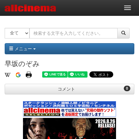
ナ
ビ
ゲ
ー
シ
ョ
ン
メニュー
早坂のぞみ
0
コメント