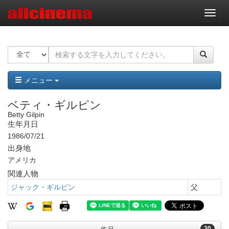
ナ
ビ
ゲ
ー
シ
ョ
ン
メニュー
ベティ・ギルピン
Betty Gilpin
生年月日
1986/07/21
出身地
アメリカ
関連人物
ジャック・ギルピン
父
30