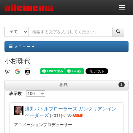
ナ
ビ
ゲ
ー
シ
ョ
ン
メニュー
小杉珠代
2
作品
表示数
爆丸バトルブローラーズ ガンダリアンイン
ベーダーズ
2011
TV
アニメーションプロデューサー