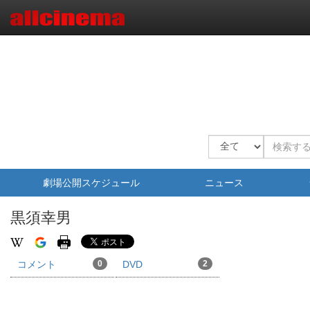
劇場公開スケジュール
ニュース
黒須幸男
コメント
0
DVD
2