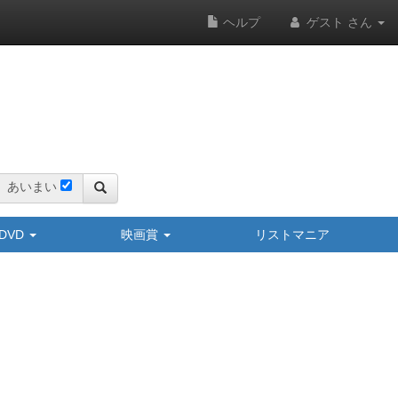
ヘルプ
ゲスト さん
あいまい
y/DVD
映画賞
リストマニア