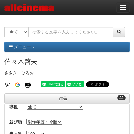
ナ
ビ
ゲ
ー
シ
ョ
ン
メニュー
佐々木啓夫
ささき・ひろお
22
作品
職種
並び順
表示数