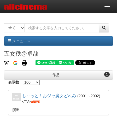
ナ
ビ
ゲ
ー
シ
ョ
ン
メニュー
五女秩@卓哉
1
作品
表示数
も～っと！おジャ魔女どれみ
2001～2002
TV
演出