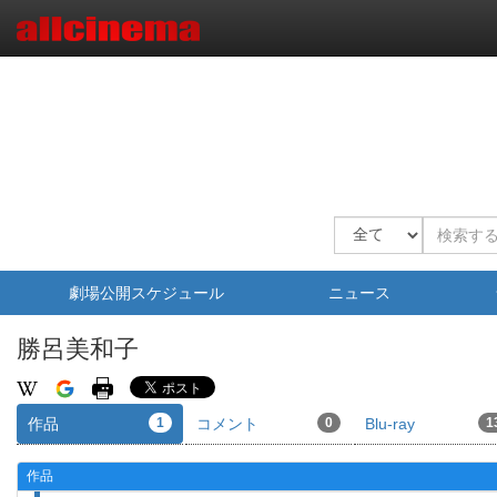
劇場公開スケジュール
ニュース
勝呂美和子
作品
1
コメント
0
Blu-ray
1
作品