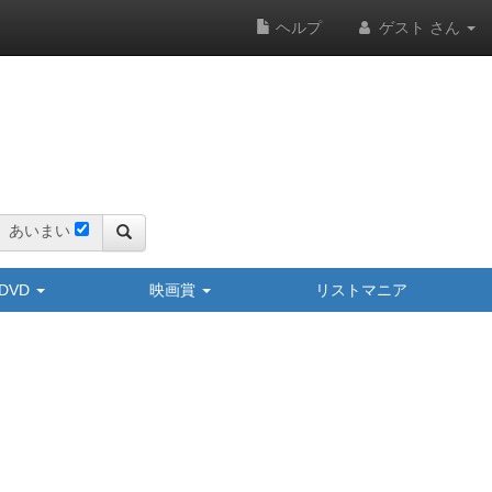
ヘルプ
ゲスト さん
あいまい
y/DVD
映画賞
リストマニア