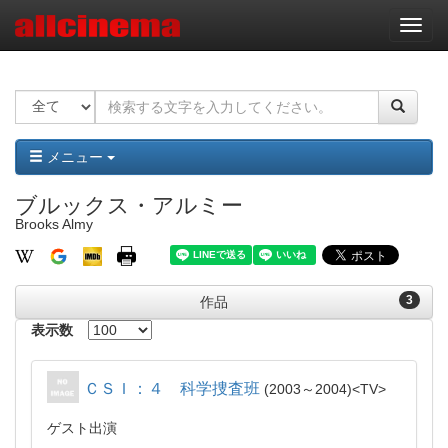
ナ
ビ
ゲ
ー
シ
ョ
ン
メニュー
ブルックス・アルミー
Brooks Almy
3
作品
表示数
ＣＳＩ：４ 科学捜査班
2003～2004
TV
ゲスト出演