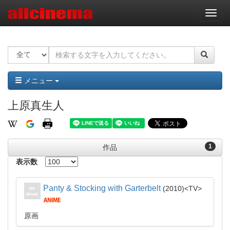
ナ
ビ
ゲ
ー
シ
ョ
ン
メニュー
上原真生人
1
作品
表示数
Panty & Stocking with Garterbelt
2010
TV
原画