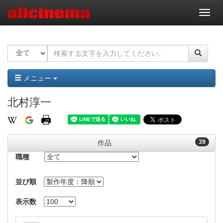
ナ
ビ
ゲ
ー
シ
ョ
ン
メニュー
北村淳一
39
作品
職種
並び順
表示数