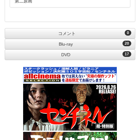
第二原画
0
コメント
20
Blu-ray
17
DVD