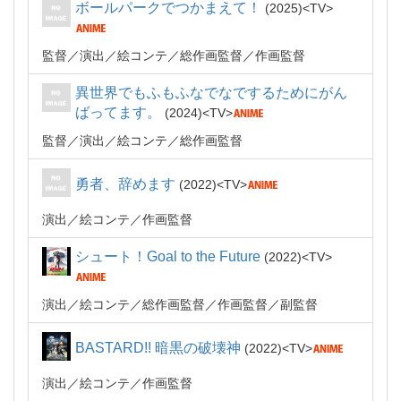
ボールパークでつかまえて！
2025
TV
監督
演出
絵コンテ
総作画監督
作画監督
異世界でもふもふなでなでするためにがん
ばってます。
2024
TV
監督
演出
絵コンテ
総作画監督
勇者、辞めます
2022
TV
演出
絵コンテ
作画監督
シュート！Goal to the Future
2022
TV
演出
絵コンテ
総作画監督
作画監督
副監督
BASTARD!! 暗黒の破壊神
2022
TV
演出
絵コンテ
作画監督