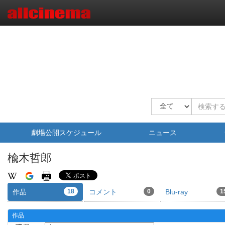
劇場公開スケジュール
ニュース
楡木哲郎
作品
18
コメント
0
Blu-ray
1
作品