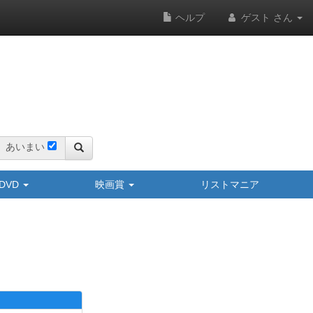
ヘルプ
ゲスト さん
あいまい
y/DVD
映画賞
リストマニア