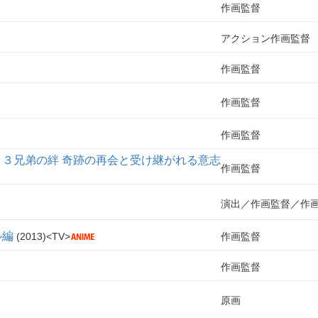
作画監督
アクション作画監督
作画監督
作画監督
作画監督
サボ～３兄弟の絆 奇跡の再会と受け継がれる意志
作画監督
演出
作画監督
作
ル編
2013
TV
作画監督
作画監督
原画