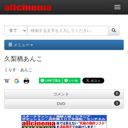
ナ
ビ
ゲ
ー
シ
ョ
ン
メニュー
久梨栖あんこ
くりす・あんこ
0
コメント
1
DVD