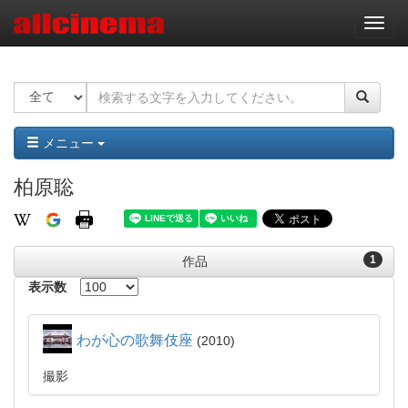
ナ
ビ
ゲ
ー
シ
ョ
ン
メニュー
柏原聡
1
作品
表示数
わが心の歌舞伎座
2010
撮影